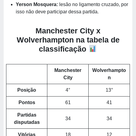
Yerson Mosquera:
lesão no ligamento cruzado, por
isso não deve participar dessa partida.
Manchester City x
Wolverhampton na tabela de
classificação
Manchester
Wolverhampto
City
n
Posição
4°
13°
Pontos
61
41
Partidas
34
34
disputadas
Vitórias
18
12