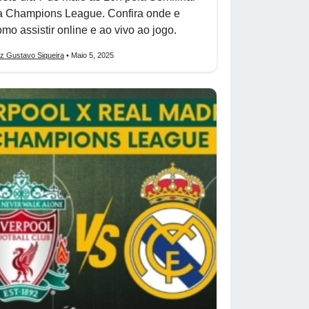
a Champions League. Confira onde e
mo assistir online e ao vivo ao jogo.
iz Gustavo Siqueira
• Maio 5, 2025