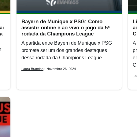
Bayern de Munique x PSG: Como
L
ai
assistir online e ao vivo o jogo da 5ª
a
la
rodada da Champions League
C
A partida entre Bayern de Munique x PSG
A
m
promete ser um dos grandes destaques
p
dessa rodada da Champions League.
e
C
Laura Brandao
• Novembro 26, 2024
La