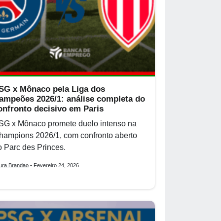
SG x Mônaco pela Liga dos
ampeões 2026/1: análise completa do
onfronto decisivo em Paris
SG x Mônaco promete duelo intenso na
hampions 2026/1, com confronto aberto
o Parc des Princes.
ura Brandao
• Fevereiro 24, 2026