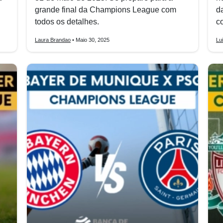
grande final da Champions League com
d
todos os detalhes.
co
Laura Brandao
• Maio 30, 2025
Lu