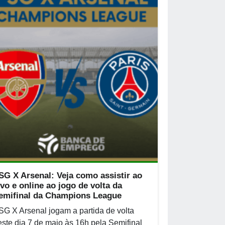
SG X Arsenal: Veja como assistir ao
ivo e online ao jogo de volta da
emifinal da Champions League
SG X Arsenal jogam a partida de volta
este dia 7 de maio às 16h pela Semifinal