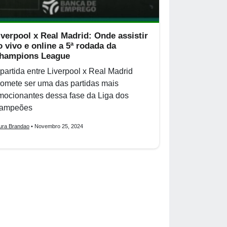
iverpool x Real Madrid: Onde assistir
o vivo e online a 5ª rodada da
hampions League
 partida entre Liverpool x Real Madrid
romete ser uma das partidas mais
mocionantes dessa fase da Liga dos
ampeões
ura Brandao
• Novembro 25, 2024