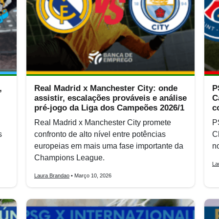
,
Real Madrid x Manchester City: onde
P
assistir, escalações prováveis e análise
C
pré-jogo da Liga dos Campeões 2026/1
c
Real Madrid x Manchester City promete
P
s
confronto de alto nível entre potências
C
europeias em mais uma fase importante da
n
Champions League.
La
Laura Brandao
• Março 10, 2026