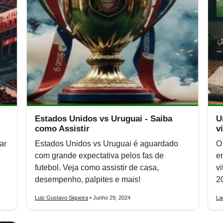
Estados Unidos vs Uruguai - Saiba
U
como Assistir
v
ar
Estados Unidos vs Uruguai é aguardado
O
com grande expectativa pelos fas de
e
futebol. Veja como assistir de casa,
v
desempenho, palpites e mais!
2
Luiz Gustavo Siqueira
• Junho 29, 2024
La