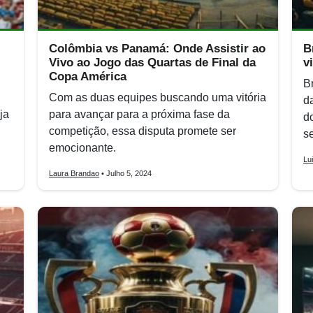
Colômbia vs Panamá: Onde Assistir ao
B
Vivo ao Jogo das Quartas de Final da
v
Copa América
B
Com as duas equipes buscando uma vitória
d
ja
para avançar para a próxima fase da
d
competição, essa disputa promete ser
s
emocionante.
Lu
Laura Brandao
• Julho 5, 2024