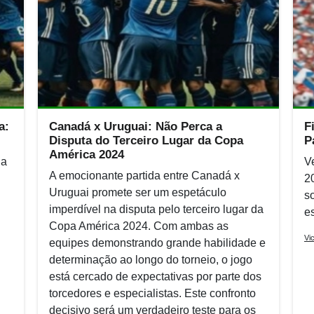
a:
Canadá x Uruguai: Não Perca a
F
Disputa do Terceiro Lugar da Copa
P
América 2024
ia
V
A emocionante partida entre Canadá x
2
Uruguai promete ser um espetáculo
s
imperdível na disputa pelo terceiro lugar da
e
Copa América 2024. Com ambas as
Vi
equipes demonstrando grande habilidade e
determinação ao longo do torneio, o jogo
está cercado de expectativas por parte dos
torcedores e especialistas. Este confronto
decisivo será um verdadeiro teste para os