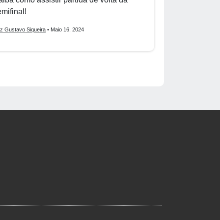
mifinal!
iz Gustavo Siqueira
• Maio 16, 2024