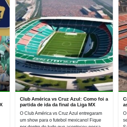
Club América vs Cruz Azul: Como foi a
C
MX
partida de ida da final da Liga MX
a
O Club América vs Cruz Azul entregaram
O
um show para o futebol mexicano! Fique
s
por dentro de tudo que aconteceu nessa
S