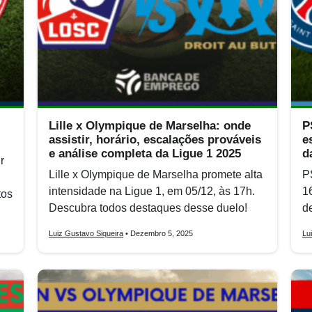
Lille x Olympique de Marselha: onde
P
assistir, horário, escalações prováveis
e
e análise completa da Ligue 1 2025
d
r
Lille x Olympique de Marselha promete alta
P
intensidade na Ligue 1, em 05/12, às 17h.
1
tos
Descubra todos destaques desse duelo!
d
Luiz Gustavo Siqueira
• Dezembro 5, 2025
Lu