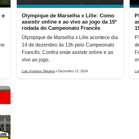
 e
Olympique de Marselha x Lille: Como
P
assistir online e ao vivo ao jogo da 15º
a
rodada do Campeonato Francês
1
Olympique de Marselha x Lille acontece dia
P
mo
14 de dezembro às 13h pelo Campeonato
d
Francês. Confira onde assistir online e ao
F
vivo ao jogo.
vi
Luiz Gustavo Siqueira
• Dezembro 13, 2024
Lu