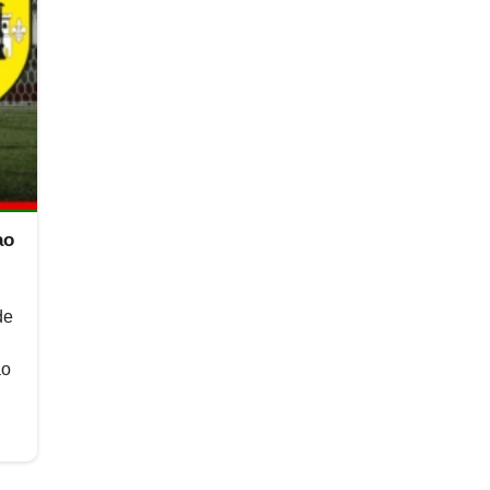
ao
de
ao