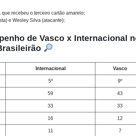
que recebeu o terceiro cartão amarelo;
a) e Wesley Silva (atacante);
nho de Vasco x Internacional n
Brasileirão
Internacional
Vasco
5º
9º
59
43
33
33
16
12
11
7