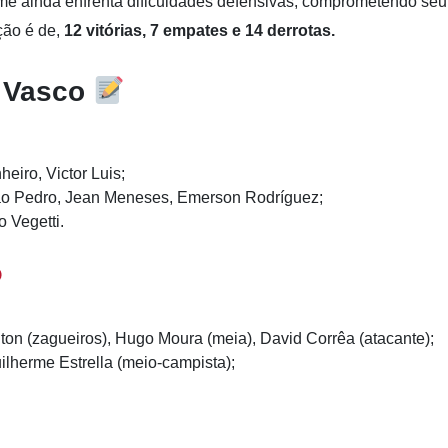
time ainda enfrenta dificuldades defensivas, comprometendo seu
ão é de,
12 vitórias, 7 empates e 14 derrotas.
 Vasco
eiro, Victor Luis;
o Pedro, Jean Meneses, Emerson Rodríguez;
 Vegetti.
ton (zagueiros), Hugo Moura (meia), David Corrêa (atacante);
ilherme Estrella (meio-campista);