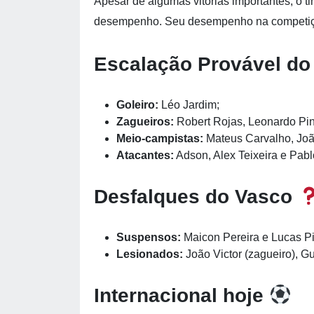
Apesar de algumas vitórias importantes, o 
desempenho. Seu desempenho na competiç
Escalação Provável do
Goleiro:
Léo Jardim;
Zagueiros:
Robert Rojas, Leonardo Pinh
Meio-campistas:
Mateus Carvalho, Joã
Atacantes:
Adson, Alex Teixeira e Pablo
Desfalques do Vasco
Suspensos:
Maicon Pereira e Lucas Pi
Lesionados:
João Victor (zagueiro), Gu
Internacional hoje