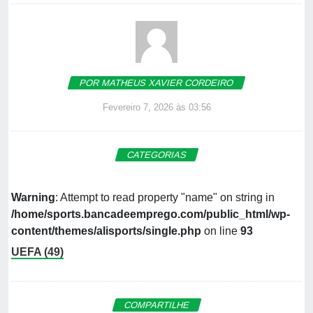
POR MATHEUS XAVIER CORDEIRO
Fevereiro 7, 2026 às 03:56
CATEGORIAS
Warning
: Attempt to read property "name" on string in
/home/sports.bancadeemprego.com/public_html/wp-
content/themes/alisports/single.php
on line
93
UEFA (49)
COMPARTILHE