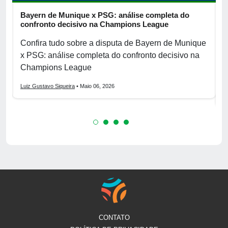
Bayern de Munique x PSG: análise completa do
B
confronto decisivo na Champions League
p
2
Confira tudo sobre a disputa de Bayern de Munique
B
x PSG: análise completa do confronto decisivo na
C
Champions League
c
Luiz Gustavo Siqueira
• Maio 06, 2026
L
CONTATO