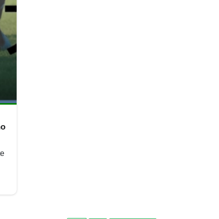
no
te