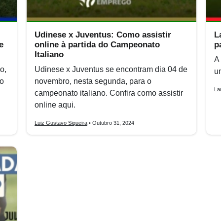
Udinese x Juventus: Como assistir
L
e
online à partida do Campeonato
p
Italiano
A
o,
Udinese x Juventus se encontram dia 04 de
u
to
novembro, nesta segunda, para o
La
campeonato italiano. Confira como assistir
online aqui.
Luiz Gustavo Siqueira
• Outubro 31, 2024