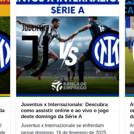
,
Juventus x Internazionale: Descubra
A
da
como assistir online e ao vivo o jogo
o
deste domingo da Série A
d
0
Juventus x Internazionale se enfrentam
A
nde
nesse domingo, 16 de fevereiro de 2025,
de