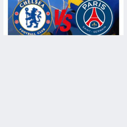
Chelsea x PSG: Saiba onde assistir ao vivo e online
ao jogo da final do Mundial de Clubes 2025
Luiz Gustavo Siqueira
• Julho 12, 2025