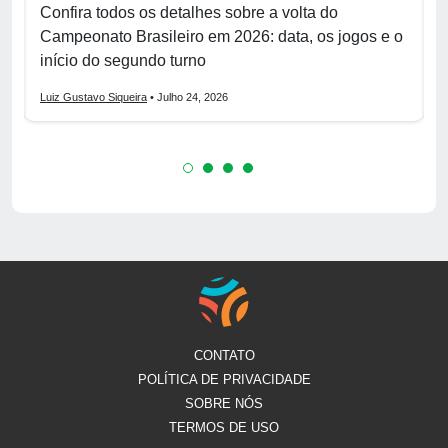
Confira todos os detalhes sobre a volta do
V
do
Campeonato Brasileiro em 2026: data, os jogos e o
o
início do segundo turno
c
Luiz Gustavo Siqueira
• Julho 24, 2026
L
CONTATO
POLÍTICA DE PRIVACIDADE
SOBRE NÓS
TERMOS DE USO